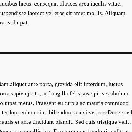
aucibus lacus, consequat ultrices arcu iaculis vitae.
uspendisse laoreet vel eros sit amet mollis. Aliquam
rat volutpat.
am aliquet ante porta, gravida elit interdum, luctus
orta sapien justo, at fringilla felis suscipit vestibulum
olutpat metus. Praesent eu turpis ac mauris commodo
nterdum enim enim, bibendum a nisi vel.rnrnDonec se
auris et ante tincidunt blandit. Sed quis tristique velit.
onec at convallis leo. Fusce semper hendrerit velit, ac