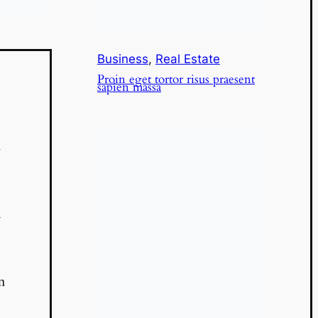
Business
,
Real Estate
Proin eget tortor risus praesent
sapien massa
d
l
n