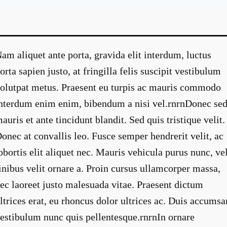
am aliquet ante porta, gravida elit interdum, luctus
orta sapien justo, at fringilla felis suscipit vestibulum
olutpat metus. Praesent eu turpis ac mauris commodo
nterdum enim enim, bibendum a nisi vel.rnrnDonec se
auris et ante tincidunt blandit. Sed quis tristique velit.
onec at convallis leo. Fusce semper hendrerit velit, ac
obortis elit aliquet nec. Mauris vehicula purus nunc, ve
inibus velit ornare a. Proin cursus ullamcorper massa,
ec laoreet justo malesuada vitae. Praesent dictum
ltrices erat, eu rhoncus dolor ultrices ac. Duis accumsa
estibulum nunc quis pellentesque.rnrnIn ornare