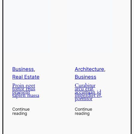
Business
,
Architecture
,
Real Estate
Business
Proin eget
Curabitur
tortor risus
arcu erat,
praesent
accumsan id
sapien massa
imperdiet et,
porttitor
Continue
Continue
reading
reading