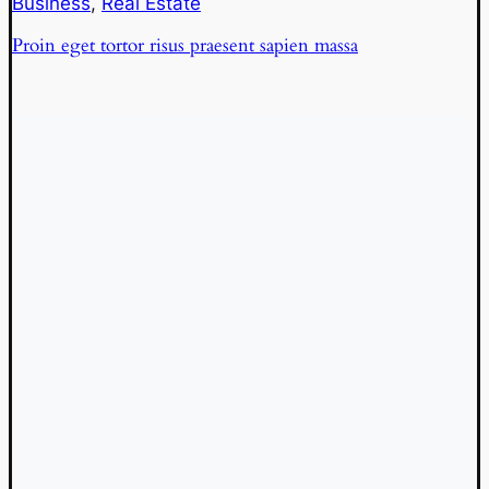
Business
,
Real Estate
Proin eget tortor risus praesent sapien massa